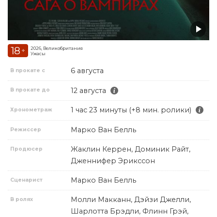
18
2026, Великобритания
+
Ужасы
6 августа
В прокате с
12 августа
В прокате до
1 час 23 минуты (+8 мин. ролики)
Хронометраж
Марко Ван Белль
Режиссер
Жаклин Керрен, Доминик Райт,
Продюсер
Дженнифер Эрикссон
Марко Ван Белль
Сценарист
Молли Макканн, Дэйзи Джелли,
В ролях
Шарлотта Брэдли, Флинн Грэй,