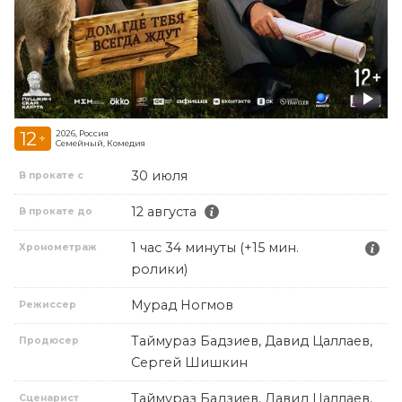
12
2026, Россия
+
Семейный, Комедия
30 июля
В прокате с
12 августа
В прокате до
1 час 34 минуты (+15 мин.
Хронометраж
ролики)
Мурад Ногмов
Режиссер
Таймураз Бадзиев, Давид Цаллаев,
Продюсер
Сергей Шишкин
Таймураз Бадзиев, Давид Цаллаев,
Сценарист