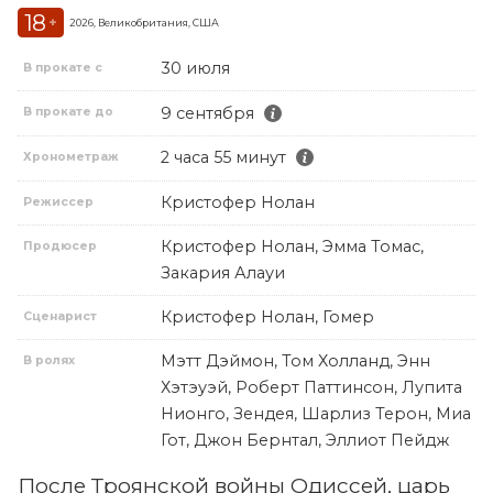
18
+
2026, Великобритания, США
30 июля
В прокате с
9 сентября
В прокате до
2 часа 55 минут
Хронометраж
Кристофер Нолан
Режиссер
Кристофер Нолан, Эмма Томас,
Продюсер
Закария Алауи
Кристофер Нолан, Гомер
Сценарист
Мэтт Дэймон, Том Холланд, Энн
В ролях
Хэтэуэй, Роберт Паттинсон, Лупита
Нионго, Зендея, Шарлиз Терон, Миа
Гот, Джон Бернтал, Эллиот Пейдж
После Троянской войны Одиссей, царь