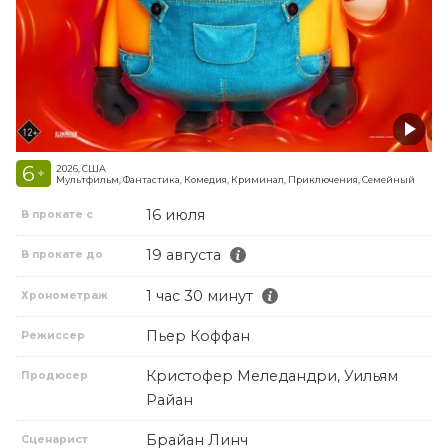
6
2026, США
+
Мультфильм, Фантастика, Комедия, Криминал, Приключения, Семейный
16 июля
В прокате с
19 августа
В прокате до
1 час 30 минут
Хронометраж
Пьер Коффан
Режиссер
Кристофер Меледандри, Уильям
Продюсер
Райан
Брайан Линч
Сценарист