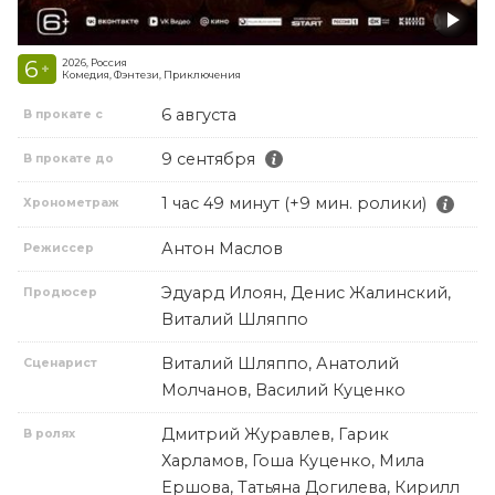
6
2026, Россия
+
Комедия, Фэнтези, Приключения
6 августа
В прокате с
9 сентября
В прокате до
1 час 49 минут (+9 мин. ролики)
Хронометраж
Антон Маслов
Режиссер
Эдуард Илоян, Денис Жалинский,
Продюсер
Виталий Шляппо
Виталий Шляппо, Анатолий
Сценарист
Молчанов, Василий Куценко
Дмитрий Журавлев, Гарик
В ролях
Харламов, Гоша Куценко, Мила
Ершова, Татьяна Догилева, Кирилл