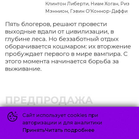
Клинтон Либерти, Ниам Хоган, Риз
Мэннион, Гэвин О’Коннор-Даффи
Пять блогеров, решают провести
выходные вдали от цивилизации, в
глубине леса. Но беззаботный отдых
оборачивается кошмаром: их вторжение
пробуждает первого в мире вампира. С
этого момента начинается борьба за
выживание.
ПРЕДПРОДАЖА
Сайт использует cookies при
Чебурашка 2 (Акция Ночь
авторизации и для аналитики
Кино 2026)
Принять
Читать подробнее