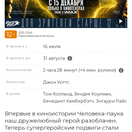
12
2021, США
+
Приключенческий экшн
16 июля
В прокате с
31 августа
В прокате до
2 часа 28 минут (+4 мин. ролики)
Хронометраж
Джон Уоттс
Режиссер
Том Холланд, Зендея Коулман,
В ролях
Бенедикт Камбербэтч, Энгаури Райс
Впервые в киноистории Человека-паука
наш дружелюбный герой разоблачен.
Теперь супергеройские подвиги стали