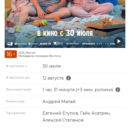
16
2026, Россия
+
Мелодрама, Комедия, Фэнтези
30 июля
В прокате с
12 августа
В прокате до
1 час 31 минута (+3 мин. ролики)
Хронометраж
Андрей Малай
Режиссер
Евгений Егупов, Гайк Асатрян,
Продюсер
Алексей Степанов