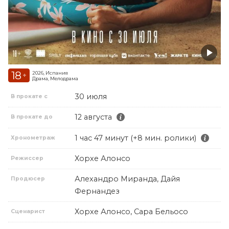
18
2026, Испания
+
Драма, Мелодрама
30 июля
В прокате с
12 августа
В прокате до
1 час 47 минут (+8 мин. ролики)
Хронометраж
Хорхе Алонсо
Режиссер
Алехандро Миранда, Дайя
Продюсер
Фернандез
Хорхе Алонсо, Сара Бельосо
Сценарист