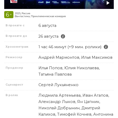
6
2025, Россия
+
Фантастика, Приключенческая комедия
6 августа
В прокате с
26 августа
В прокате до
1 час 46 минут (+9 мин. ролики)
Хронометраж
Андрей Мармонтов, Илья Максимов
Режиссер
Илья Попов, Юлия Николаева,
Продюсер
Татьяна Павлова
Сергей Лукьяненко
Сценарист
Людмила Артемьева, Иван Агапов,
В ролях
Александр Лыков, Ян Цапник,
Николай Добрынин, Дмитрий
Калихов, Тимофей Кочнев, Антонина