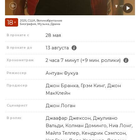
18
2026, США, Великобритания
+
Биография, Музыка, Драма
28 мая
В прокате с
13 августа
В прокате до
2 часа 7 минут (+9 мин. ролики)
Хронометраж
Антуан Фукуа
Режиссер
Джон Бранка, Грэм Кинг, Джон
Продюсер
МакКлейн
Джон Логан
Сценарист
Джаафар Джексон, Джулиано
В ролях
Вальди, Колман Доминго, Ниа Лонг,
Майлз Теллер, Кендрик Сэмпсон,