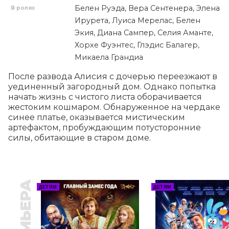
Белен Руэда, Вера Сентенера, Элена
В ролях
Ирурета, Луиса Мерелас, Белен
Экия, Диана Сампер, Селия Аманте,
Хорхе Фуэнтес, Глэдис Балагер,
Микаела Грандиа
После развода Алисия с дочерью переезжают в 
уединенный загородный дом. Однако попытка 
начать жизнь с чистого листа оборачивается 
жестоким кошмаром. Обнаруженное на чердаке 
синее платье, оказывается мистическим 
артефактом, пробуждающим потусторонние 
силы, обитающие в старом доме.
ПРЕМЬЕРА
ДЕТЯМ
ДЕТЯМ