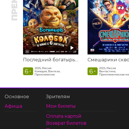
Последний богатырь. Колобок
2026, Россия
2025, Россия
6
6
+
+
Комедия, Фэнтези,
Фантастика,
Приключения
Приключенческая к
Основное
Зрителям
Афиша
Мои билеты
Оплата картой
Возврат билетов