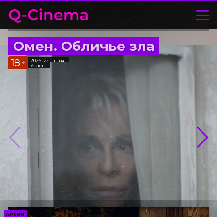
Омен. Обличье зла
18
2026, Испания
+
Ужасы
АРХИВ