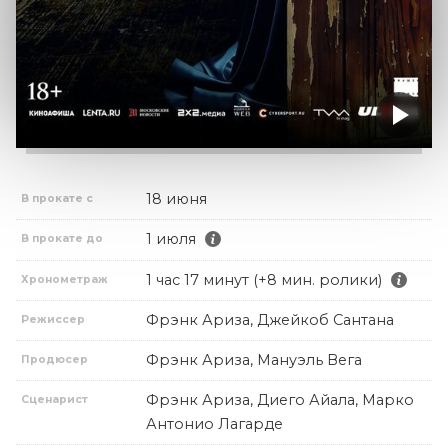
18 июня
В прокате с
1 июля
В прокате до
1 час 17 минут (+8 мин. ролики)
Хронометраж
Фрэнк Ариза, Джейкоб Сантана
Режиссер
Фрэнк Ариза, Мануэль Вега
Продюсер
Фрэнк Ариза, Диего Айала, Марко
Сценарист
Антонио Лагарде