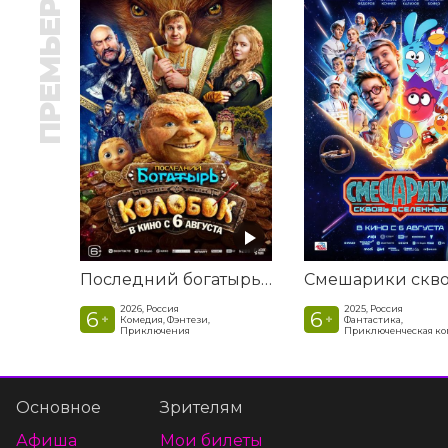
ПРЕМЬЕРА
Последний богатырь. Колобок
2026, Россия
2025, Россия
6
6
+
+
Комедия, Фэнтези,
Фантастика,
Приключения
Приключенческая к
Основное
Зрителям
Афиша
Мои билеты