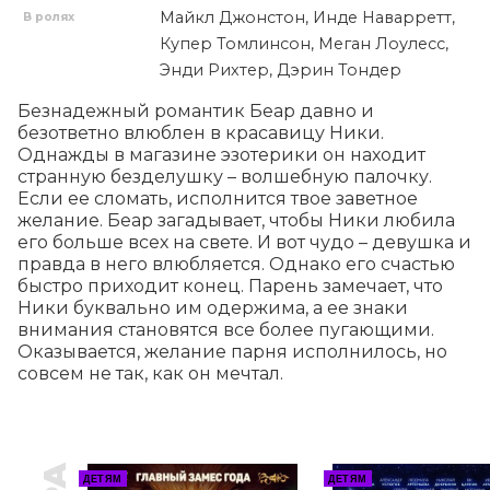
Майкл Джонстон, Инде Наварретт,
В ролях
Купер Томлинсон, Меган Лоулесс,
Энди Рихтер, Дэрин Тондер
Безнадежный романтик Беар давно и 
безответно влюблен в красавицу Ники. 
Однажды в магазине эзотерики он находит 
странную безделушку – волшебную палочку. 
Если ее сломать, исполнится твое заветное 
желание. Беар загадывает, чтобы Ники любила 
его больше всех на свете. И вот чудо – девушка и 
правда в него влюбляется. Однако его счастью 
быстро приходит конец. Парень замечает, что 
Ники буквально им одержима, а ее знаки 
внимания становятся все более пугающими. 
Оказывается, желание парня исполнилось, но 
совсем не так, как он мечтал.
ДЕТЯМ
ДЕТЯМ