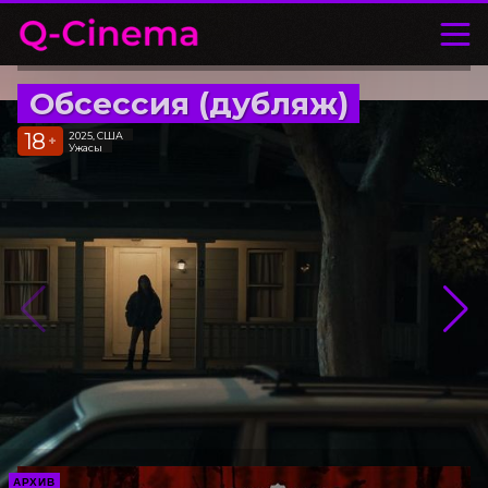
Обсессия (дубляж)
18
2025, США
+
Ужасы
АРХИВ