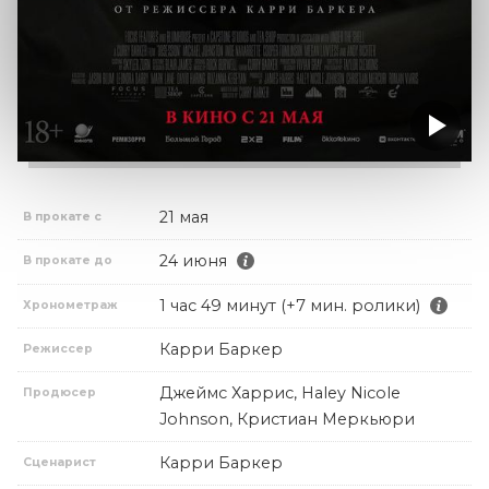
21 мая
В прокате с
24 июня
В прокате до
1 час 49 минут (+7 мин. ролики)
Хронометраж
Карри Баркер
Режиссер
Джеймс Харрис, Haley Nicole
Продюсер
Johnson, Кристиан Меркьюри
Карри Баркер
Сценарист