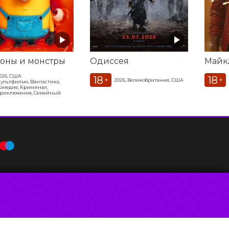
оны и монстры
Одиссея
Майк
026, США
18
18
+
+
2026, Великобритания, США
ультфильм, Фантастика,
омедия, Криминал,
риключения, Семейный