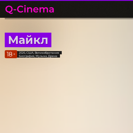
Майкл
18
2026, США, Великобритания
+
Биография, Музыка, Драма