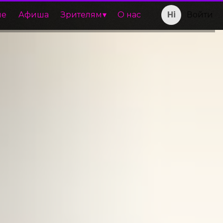
ие
Афиша
Зрителям
О нас
Войти