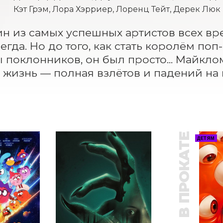
Кэт Грэм, Лора Хэрриер, Лоренц Тейт, Дерек Люк
н из самых успешных артистов всех вре
егда. Но до того, как стать королём по
 поклонников, он был просто... Майклом
 жизнь — полная взлётов и падений на 
В ПРОКАТЕ
ДЕТЯМ