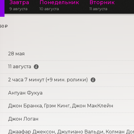
Завтра
Понедельник
Вторник
9 августа
10 августа
11 августа
50 ₽
28 мая
11 августа
2 часа 7 минут (+9 мин. ролики)
Антуан Фукуа
Джон Бранка, Грэм Кинг, Джон МакКлейн
Джон Логан
Джаафар Джексон, Джулиано Вальди, Колман Дом