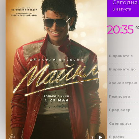
Сегодня
8 августа
20:35
4
В прокате с
В прокате до
Хронометраж
Режиссер
Продюсер
Сценарист
В ролях