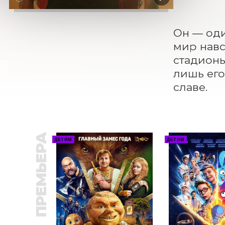
Он — оди
мир навс
стадионы
лишь его
славе.
ПРЕМЬЕРА
ДЕТЯМ
ДЕТЯМ