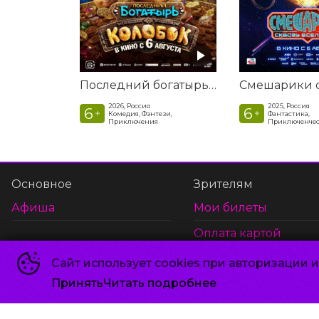
Последний богатырь. Колобок
2026, Россия
2025, Россия
6
6
+
+
Комедия, Фэнтези,
Фантастика,
Приключения
Приключенчес
Основное
Зрителям
Афиша
Мои билеты
Оплата картой
Возврат билетов
Сайт использует cookies при авторизации 
Правила и соглаше
Принять
Читать подробнее