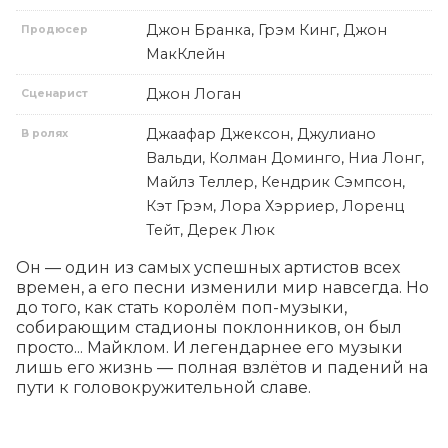
Джон Бранка, Грэм Кинг, Джон
Продюсер
МакКлейн
Джон Логан
Сценарист
Джаафар Джексон, Джулиано
В ролях
Вальди, Колман Доминго, Ниа Лонг,
Майлз Теллер, Кендрик Сэмпсон,
Кэт Грэм, Лора Хэрриер, Лоренц
Тейт, Дерек Люк
Он — один из самых успешных артистов всех 
времен, а его песни изменили мир навсегда. Но 
до того, как стать королём поп-музыки, 
собирающим стадионы поклонников, он был 
просто... Майклом. И легендарнее его музыки 
лишь его жизнь — полная взлётов и падений на 
пути к головокружительной славе.