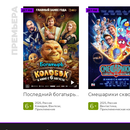
ПРЕМЬЕРА
ДЕТЯМ
ДЕТЯМ
Последний богатырь. Колобок
2026, Россия
2025, Россия
6
6
+
+
Комедия, Фэнтези,
Фантастика,
Приключения
Приключенческая к