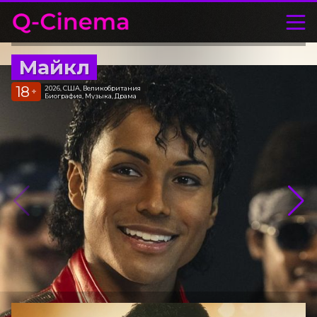
Майкл
18
2026, США, Великобритания
+
Биография, Музыка, Драма