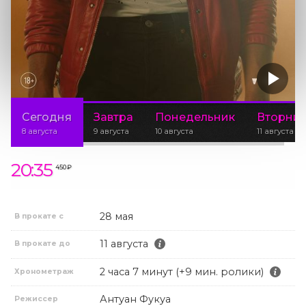
Сегодня
Завтра
Понедельник
Вторни
8 августа
9 августа
10 августа
11 августа
20:35
450 ₽
28 мая
В прокате с
11 августа
В прокате до
2 часа 7 минут (+9 мин. ролики)
Хронометраж
Антуан Фукуа
Режиссер