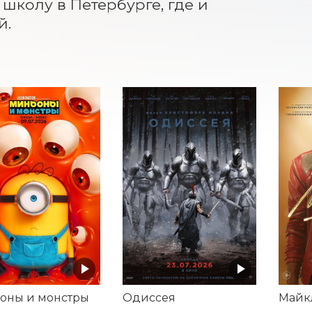
колу в Петербурге, где и 
й.
оны и монстры
Одиссея
Майк