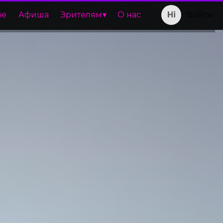
ие
Афиша
Зрителям
О нас
Войти