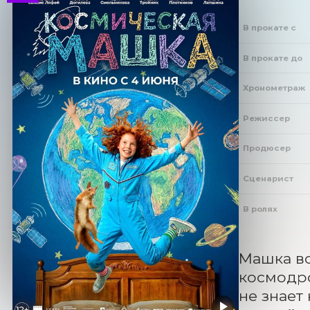
В прокате с
В прокате до
Хронометраж
Режиссер
Продюсер
Сценарист
В ролях
Машка вс
космодро
не знает