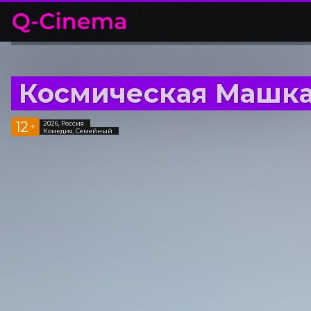
Космическая Машк
12
2026, Россия
+
Комедия, Семейный