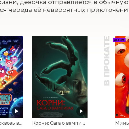
изни, девочка отправляется в обычную ш
ся череда её невероятных приключени
В ПРОКАТЕ
ДЕТЯМ
Смешарики сквозь вселенные
Корни: Сага о вампирах
Минь