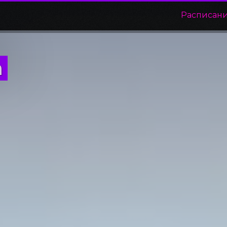
Расписан
а