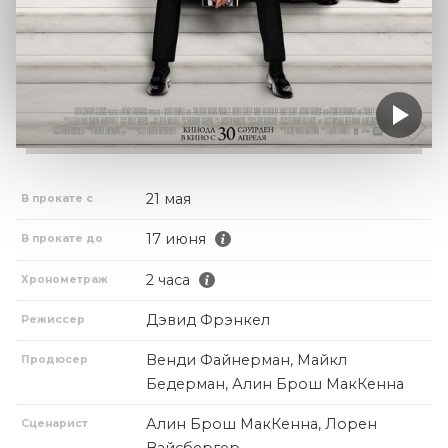
21 мая
В прокате с
17 июня
В прокате до
2 часа
Хронометраж
Дэвид Фрэнкел
Режиссер
Венди Файнерман, Майкл
Продюсер
Бедерман, Алин Брош МакКенна
Алин Брош МакКенна, Лорен
Сценарист