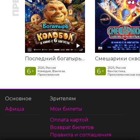
Последний богатырь. Колобок
2026, Россия
2025, Россия
6
6
+
+
Комедия, Фэнтези,
Фантастика,
Приключения
Приключенческая к
Основное
Зрителям
Афиша
Мои билеты
Оплата картой
Возврат билетов
Правила и соглашения