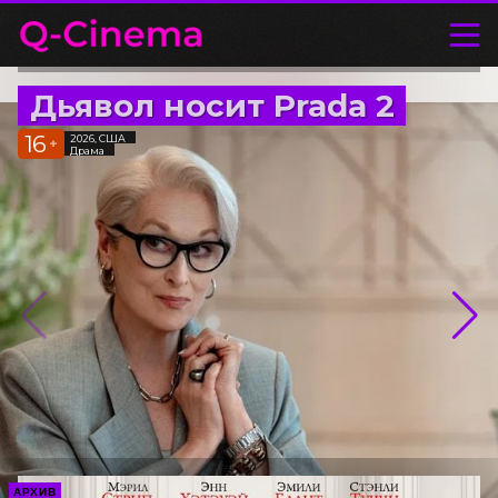
Дьявол носит Prada 2
16
2026, США
+
Драма
АРХИВ