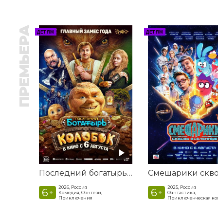
ПРЕМЬЕРА
ДЕТЯМ
ДЕТЯМ
Последний богатырь. Колобок
2026, Россия
2025, Россия
6
6
+
+
Комедия, Фэнтези,
Фантастика,
Приключения
Приключенческая к