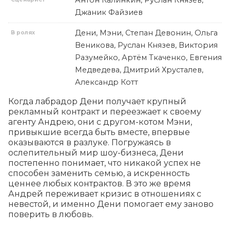
Антон Калинкин, Руслан Князев,
Джаник Файзиев
Дени, Мэни, Степан Девонин, Ольга
В ролях
Веникова, Руслан Князев, Виктория
Разумейко, Артём Ткаченко, Евгения
Медведева, Дмитрий Хрусталев,
Александр Котт
Когда лабрадор Дени получает крупный 
рекламный контракт и переезжает к своему 
агенту Андрею, они с другом-котом Мэни, 
привыкшие всегда быть вместе, впервые 
оказываются в разлуке. Погружаясь в 
ослепительный мир шоу-бизнеса, Дени 
постепенно понимает, что никакой успех не 
способен заменить семью, а искренность 
ценнее любых контрактов. В это же время 
Андрей переживает кризис в отношениях с 
невестой, и именно Дени помогает ему заново 
поверить в любовь.