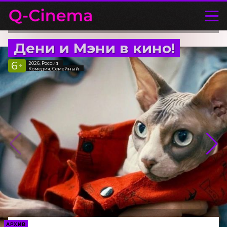
Дени и Мэни в кино!
6
2026, Россия
+
Комедия, Семейный
АРХИВ