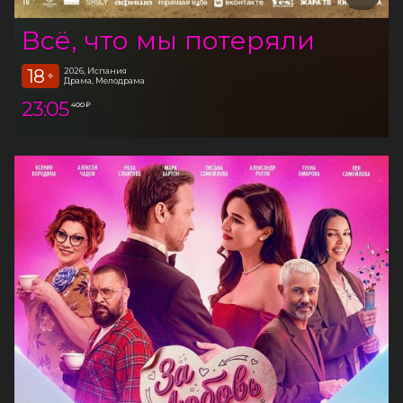
Всё, что мы потеряли
18
2026, Испания
+
Драма, Мелодрама
23:05
400 ₽