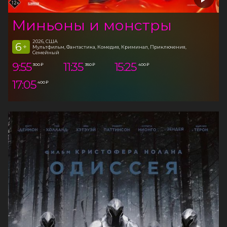
Миньоны и монстры
2026, США
6
+
Мультфильм, Фантастика, Комедия, Криминал, Приключения,
Семейный
9:55
11:35
15:25
300 ₽
350 ₽
400 ₽
17:05
400 ₽