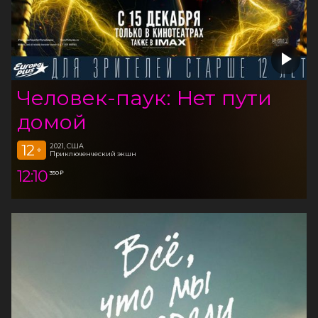
Человек-паук: Нет пути
домой
12
2021, США
+
Приключенческий экшн
12:10
350 ₽