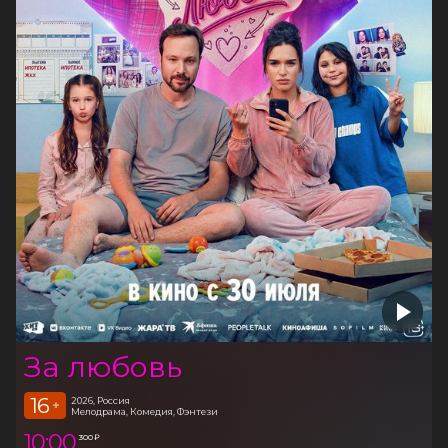
За любовь
16
2026, Россия
+
Мелодрама, Комедия, Фэнтези
10:00
300 ₽