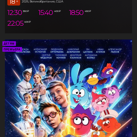
18
+
2026, Великобритания, США
12:30
15:40
18:50
350 ₽
400 ₽
450 ₽
22:05
400 ₽
ДЕТЯМ
ПРЕМЬЕРА