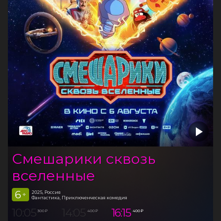
Смешарики сквозь
вселенные
6
2025, Россия
+
Фантастика, Приключенческая комедия
10:05
14:05
16:15
300 ₽
400 ₽
400 ₽