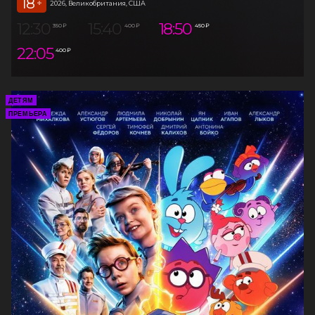
18
+
2026, Великобритания, США
12:30
15:40
18:50
350 ₽
400 ₽
450 ₽
22:05
400 ₽
ДЕТЯМ
ПРЕМЬЕРА