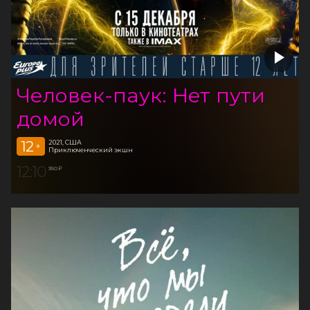
Человек-паук: Нет пути
домой
12
2021, США
+
Приключенческий экшн
12:10
350 ₽