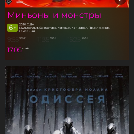
Миньоны и монстры
2026, США
6
+
Мультфильм, Фантастика, Комедия, Криминал, Приключения,
Семейный
9:55
11:35
15:25
300 ₽
350 ₽
400 ₽
17:05
400 ₽