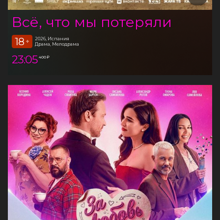
Всё, что мы потеряли
18
2026, Испания
+
Драма, Мелодрама
23:05
400 ₽