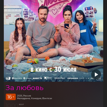
За любовь
16
2026, Россия
+
Мелодрама, Комедия, Фэнтези
10:00
300 ₽